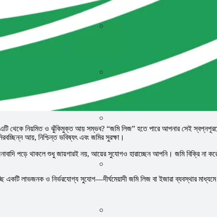
ি থেকে নিয়মিত ও ঝুঁকিমুক্ত আয় সম্ভব? “জমি লিজ” হতে পারে আপনার সেই স্বপ্নপূরণে
চ্ছিন্ন আয়, নিশ্চিন্ত ভবিষ্যৎ এবং জমির সুরক্ষা।
াবাদি পড়ে থাকলে শুধু জায়গারই নয়, আয়ের সুযোগও হারাচ্ছেন আপনি। জমি বিক্রি না কর
ছি একটি লাভজনক ও নির্ভরযোগ্য সুযোগ—দীর্ঘমেয়াদী জমি লিজ বা ইজারা ব্যবস্থার মাধ্