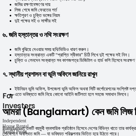
জমির রক্ষণাবেক্ষণের দায়
লিজ শেষে জমি ফেরতের শর্ত
ক্ষতিপূরণ ও চুক্তি ভঙ্গের নিয়ম
দুই পক্ষের সই ও সাক্ষীর সই
৬. জমি হস্তান্তর ও নথি সংরক্ষণ
জমি বুঝিয়ে দেওয়ার সময় ছবি/ভিডিও ধারণ করুন।
হস্তান্তর সংক্রান্ত একটি “প্রাপ্তি স্বীকার” চিঠি লিখে দুই পক্ষের সই নিন।
চুক্তি ও লেনদেন সংক্রান্ত সব কাগজপত্র ডিজিটাল ও হার্ড কপি হিসেবে সংরক্ষ
৭. স্থানীয় প্রশাসন বা ভূমি অফিসে জানিয়ে রাখুন
ইউনিয়ন ভূমি অফিস, উপজেলা ভূমি অফিস অথবা সিটি কর্পোরেশনের সংশ্লিষ্ট দপ্
For
এতে ভবিষ্যতে জমি নিয়ে কোনো আইনি জটিলতা হলে সহজে সমাধান মিলবে।
Investors
আমরা (Banglamart) কেন জমি লিজ ন
Independent
House Rental
Banglamart একটি বহুমুখী ব্যবসায়িক প্রতিষ্ঠান হিসেবে দেশের বিভিন্ন খাতে তার কার্
Rental Profit
লোকেশনে অবস্থিত জমি — যা ভবিষ্যত পরিকল্পনার ভিত্তি হয়ে উঠতে পারে।