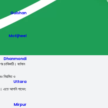
Gulshan
Motijheel
Dhanmondi
র চাবিকাঠি। বর্তমান
েও নিয়মিত ও
Uttara
যমে। এতে আপনি পাবেন:
Mirpur