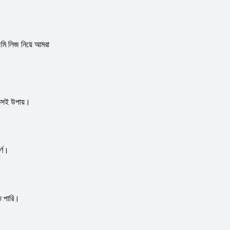
জমি লিজ নিয়ে আমরা
টেকসই উপায়।
র্ণ।
ে পারি।