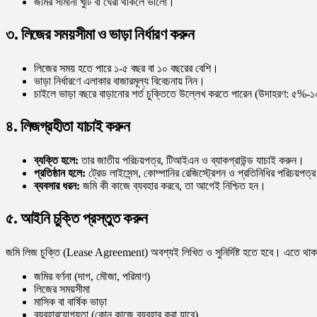
জমির সীমানা খুঁটি বা ঘেরা থাকলে ভালো।
৩. লিজের সময়সীমা ও ভাড়া নির্ধারণ করুন
লিজের সময় হতে পারে ১-৫ বছর বা ১০ বছরের বেশি।
ভাড়া নির্ধারণে এলাকার বাজারমূল্য বিবেচনায় নিন।
চাইলে ভাড়া বছরে বাড়ানোর শর্ত চুক্তিতে উল্লেখ করতে পারেন (উদাহরণ: ৫%
৪. লিজগ্রহীতা যাচাই করুন
ব্যক্তি হলে:
তার জাতীয় পরিচয়পত্র, টিআইএন ও ব্যাকগ্রাউন্ড যাচাই করুন।
প্রতিষ্ঠান হলে:
ট্রেড লাইসেন্স, কোম্পানির রেজিস্ট্রেশন ও প্রতিনিধির পরিচয়পত্
ব্যবসার ধরন:
জমি কী কাজে ব্যবহার করবে, তা আগেই নিশ্চিত হন।
৫. আইনি চুক্তি প্রস্তুত করুন
জমি লিজ চুক্তি (Lease Agreement) অবশ্যই লিখিত ও সুনির্দিষ্ট হতে হবে। এতে থাক
জমির বর্ণনা (দাগ, মৌজা, পরিমাণ)
লিজের সময়সীমা
মাসিক বা বার্ষিক ভাড়া
ব্যবহারযোগ্যতা (কোন কাজে ব্যবহার করা যাবে)