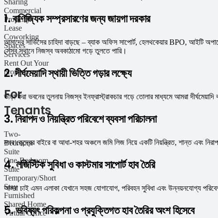
Sharing
Commercial
1. বাণিজ্যিক সম্প্রসারণের জন্য জায়গা দরকার
Property
Lease
Coworking
আমাদের সার্ভিসের চাহিদা বাড়ছে – ব্যাক অফিস সাপোর্ট, হেলথকেয়ার BPO, আইটি অপার
Spaces
সেসব স্থানে নিজস্ব অবকাঠামো গড়ে তুলতে পারি।
Services
Rent Out Your
2. দীর্ঘমেয়াদি স্থায়ী ভিত্তি গড়ার লক্ষ্যে
property
For
ভাড়া করা ভবনের তুলনায় নিজস্ব ইনফ্রাস্ট্রাকচার গড়ে তোলার মাধ্যমে আমরা দীর্ঘমেয়াদ
Tenants
3. নিরাপদ ও নিয়ন্ত্রিত পরিবেশে ব্যবসা পরিচালনা
Two-
নগর কেন্দ্রের বাইরে বা আধা-শহর অঞ্চলে জমি লিজ নিয়ে একটি নিয়ন্ত্রিত, শান্ত এবং নিরা
Bedroom
Suite
One-Bedroom
4. লজিস্টিক সুবিধা ও কাস্টমার সাপোর্ট হাব তৈরি
Suite
Temporary/Short
Stay
আমরা চাই এমন এলাকা যেখানে সহজ যোগাযোগ, পরিবহন সুবিধা এবং উন্নয়নযোগ্য পরিবেশ আ
Furnished
Shared Home
5. ভবিষ্যৎ পরিকল্পনা ও প্রযুক্তিগত হাব তৈরির অংশ হিসেবে
Virtual Office