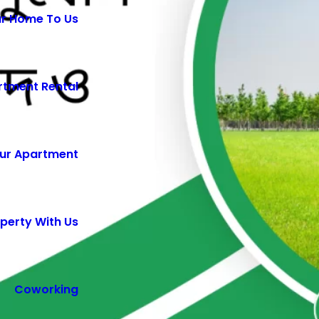
ur Home To Us
rtment Rental
ur Apartment
perty With Us
Coworking