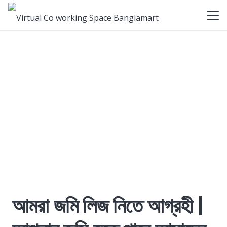
আমরা জমি লিজ নিতে আগ্রহী |